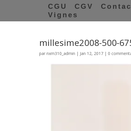
CGU
CGV
Contac
Vignes
millesime2008-500-67
par
nxm310_admin
|
Jan 12, 2017
|
0 commenta