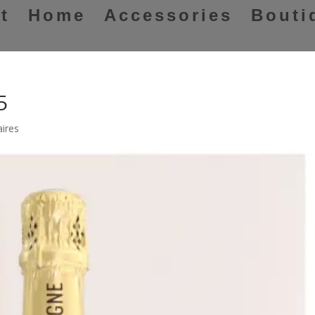
t
Home
Accessories
Bouti
5
ires