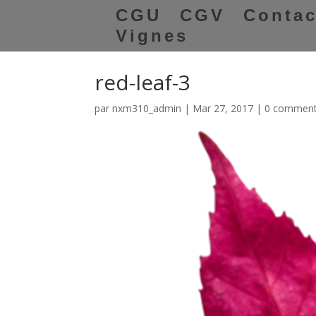
CGU
CGV
Contac
Vignes
red-leaf-3
par
nxm310_admin
|
Mar 27, 2017
|
0 comment