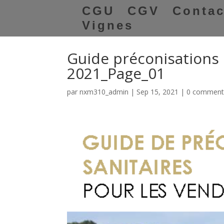
CGU
CGV
Contac
Vignes
Guide préconisations s
2021_Page_01
par
nxm310_admin
|
Sep 15, 2021
|
0 comment