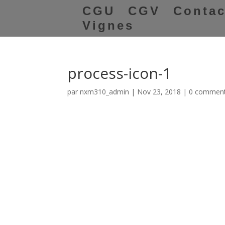
CGU
CGV
Contac
Vignes
process-icon-1
par
nxm310_admin
|
Nov 23, 2018
|
0 comment