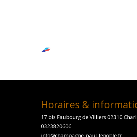
Horaires & informati
17 bis Faubourg de Villiers 02310 Char
0323820606
info@champagne-paul-lenoble.fr