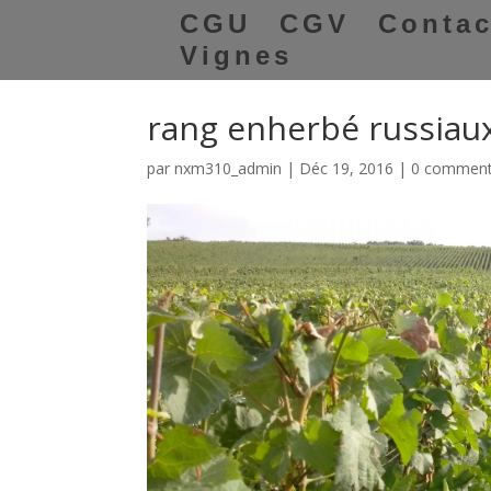
CGU
CGV
Contac
Vignes
rang enherbé russiau
par
nxm310_admin
|
Déc 19, 2016
|
0 comment