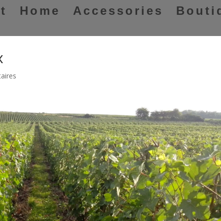
t
Home
Accessories
Bouti
x
aires