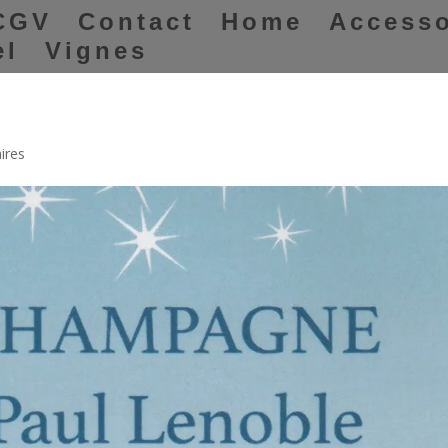
CGV
Contact
Home
Accesso
el
Vignes
ires