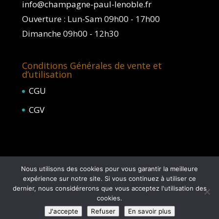
info@champagne-paul-lenoble.fr
Ouverture : Lun-Sam 09h00 - 17h00
Dimanche 09h00 - 12h30
Conditions Générales de vente et
d’utilisation
CGU
CGV
Nous utilisons des cookies pour vous garantir la meilleure
expérience sur notre site. Si vous continuez à utiliser ce
dernier, nous considérerons que vous acceptez l'utilisation des
L'abus d'alcool est dangereux pour la santé, à
cookies.
consommer avec modération © 2017-2018
J'accepte
Refuser
En savoir plus
Champagne Paul Lenoble