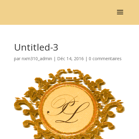
Untitled-3
par
nxm310_admin
|
Déc 14, 2016
|
0 commentaires