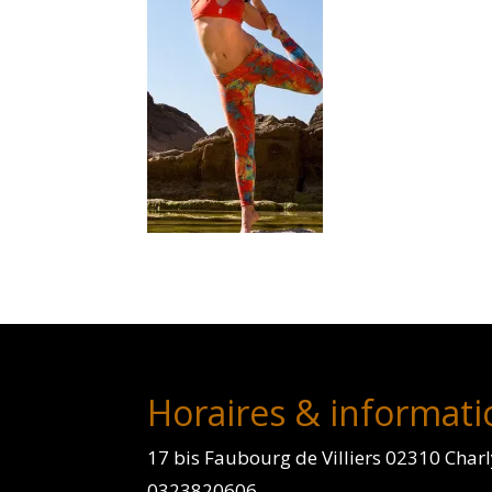
Horaires & informati
17 bis Faubourg de Villiers 02310 Char
0323820606