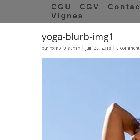
CGU
CGV
Contac
Vignes
yoga-blurb-img1
par
nxm310_admin
|
Juin 20, 2018
|
0 comment